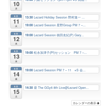
10
月
8月
13:30
Lezard Holiday Session 野村進一 ...
11
19:00
Lezard Session 星野Group PM 7 –...
火
8月
19:00
Lezard Session 槙田友紀(P) Gary...
12
水
8月
19:00
松永加津子(Pf)セッション PM 7 –...
13
木
8月
19:00
Lezard Session PM 7 – 11 ※S 会...
14
金
8月
14:30
昼 The GGy6 8th Live@Lezard Open...
15
土
カレンダーの表示