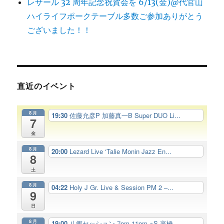
レザール 32 周年記念祝賀会を 6/13(金)@代官山
ハイライフポークテーブル多数ご参加ありがとう
ございました！！
直近のイベント
8月
19:30
佐藤允彦P 加藤真一B Super DUO Li...
7
金
8月
20:00
Lezard Live ‘Talie Monin Jazz En...
8
土
8月
04:22
Holy J Gr. Live & Session PM 2 –...
9
日
8月
19:00
八郷セッション 7pm-11pm ※S 高橋...