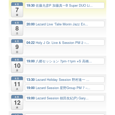
8月
19:30
佐藤允彦P 加藤真一B Super DUO Li...
7
金
8月
20:00
Lezard Live ‘Talie Monin Jazz En...
8
土
8月
04:22
Holy J Gr. Live & Session PM 2 –...
9
日
8月
19:00
八郷セッション 7pm-11pm ※S 高橋...
10
月
8月
13:30
Lezard Holiday Session 野村進一 ...
11
19:00
Lezard Session 星野Group PM 7 –...
火
8月
19:00
Lezard Session 槙田友紀(P) Gary...
12
水