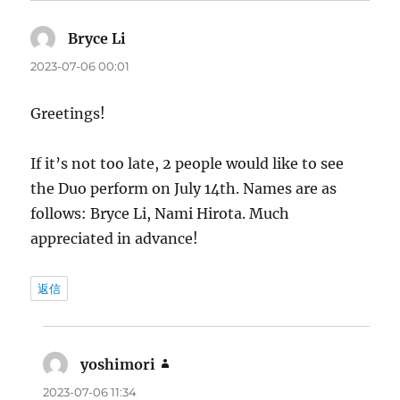
Bryce Li
よ
り:
2023-07-06 00:01
Greetings!
If it’s not too late, 2 people would like to see
the Duo perform on July 14th. Names are as
follows: Bryce Li, Nami Hirota. Much
appreciated in advance!
返信
yoshimori
よ
り:
2023-07-06 11:34