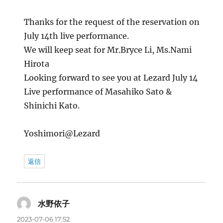
Thanks for the request of the reservation on
July 14th live performance.
We will keep seat for Mr.Bryce Li, Ms.Nami
Hirota
Looking forward to see you at Lezard July 14
Live performance of Masahiko Sato &
Shinichi Kato.
Yoshimori@Lezard
返信
水野依子
よ
り:
2023-07-06 17:52