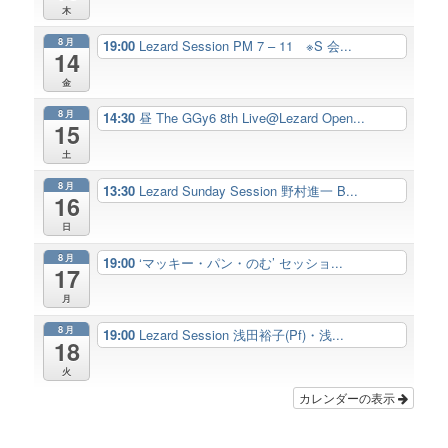
木
8月
19:00
Lezard Session PM 7 – 11 ※S 会...
14
金
8月
14:30
昼 The GGy6 8th Live@Lezard Open...
15
土
8月
13:30
Lezard Sunday Session 野村進一 B...
16
日
8月
19:00
‘マッキー・パン・のむ’ セッショ...
17
月
8月
19:00
Lezard Session 浅田裕子(Pf)・浅...
18
火
カレンダーの表示