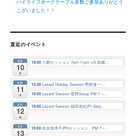
ハイライフポークテーブル多数ご参加ありがとう
ございました！！
直近のイベント
8月
19:00
八郷セッション 7pm-11pm ※S 高橋...
10
月
8月
13:30
Lezard Holiday Session 野村進一 ...
11
19:00
Lezard Session 星野Group PM 7 –...
火
8月
19:00
Lezard Session 槙田友紀(P) Gary...
12
水
8月
19:00
松永加津子(Pf)セッション PM 7 –...
13