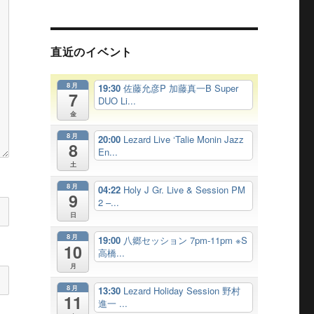
直近のイベント
8月
19:30
佐藤允彦P 加藤真一B Super
7
DUO Li...
金
8月
20:00
Lezard Live ‘Talie Monin Jazz
8
En...
土
8月
04:22
Holy J Gr. Live & Session PM
9
2 –...
日
8月
19:00
八郷セッション 7pm-11pm ※S
10
高橋...
月
8月
13:30
Lezard Holiday Session 野村
11
進一 ...