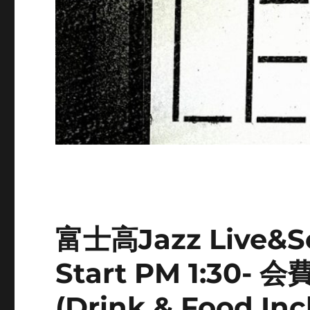
富士高Jazz Live&Se
Start PM 1:3
(Drink & Food Inc