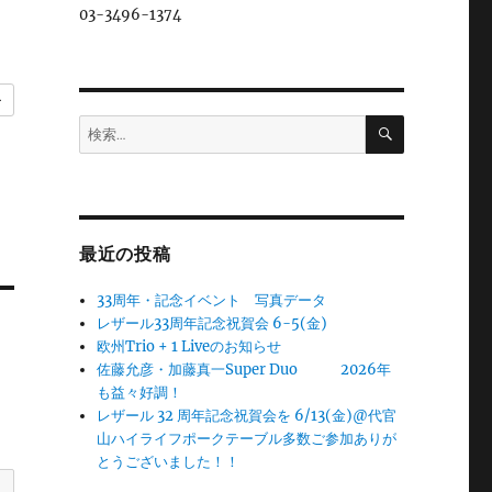
03-3496-1374
ー
検
検
索
索:
最近の投稿
33周年・記念イベント 写真データ
レザール33周年記念祝賀会 6-5(金)
欧州Trio + 1 Liveのお知らせ
佐藤允彦・加藤真一Super Duo 2026年
も益々好調！
レザール 32 周年記念祝賀会を 6/13(金)@代官
山ハイライフポークテーブル多数ご参加ありが
とうございました！！