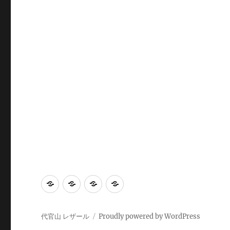
Home
Calendar
Access
感
染
対
代官山 レザール
Proudly powered by WordPress
策