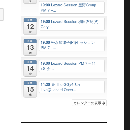
火
19:00
Lezard Session 星野Group
PM 7 –...
8月
19:00
Lezard Session 槙田友紀(P)
12
Gary...
水
8月
19:00
松永加津子(Pf)セッション
13
PM 7 –...
木
8月
19:00
Lezard Session PM 7 – 11
14
※S 会...
金
8月
14:30
昼 The GGy6 8th
15
Live@Lezard Open...
土
カレンダーの表示