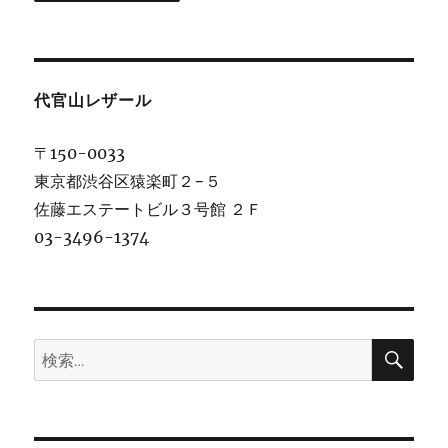
代官山レザール
〒150-0033
東京都渋谷区猿楽町２−５
佐藤エステートビル３号館 ２Ｆ
03-3496-1374
検
検
索
索: