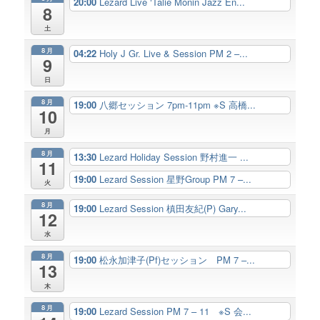
20:00
Lezard Live ‘Talie Monin Jazz En...
8
土
8月
04:22
Holy J Gr. Live & Session PM 2 –...
9
日
8月
19:00
八郷セッション 7pm-11pm ※S 高橋...
10
月
8月
13:30
Lezard Holiday Session 野村進一 ...
11
19:00
Lezard Session 星野Group PM 7 –...
火
8月
19:00
Lezard Session 槙田友紀(P) Gary...
12
水
8月
19:00
松永加津子(Pf)セッション PM 7 –...
13
木
8月
19:00
Lezard Session PM 7 – 11 ※S 会...