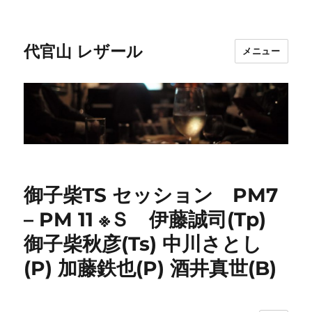
代官山 レザール
メニュー
御子柴TS セッション PM7
– PM 11 ※Ｓ 伊藤誠司(Tp)
御子柴秋彦(Ts) 中川さとし
(P) 加藤鉄也(P) 酒井真世(B)