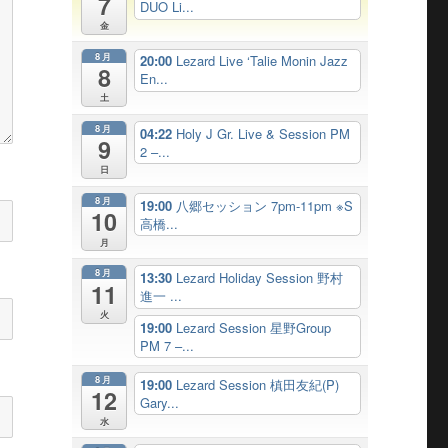
7
DUO Li...
金
8月
20:00
Lezard Live ‘Talie Monin Jazz
8
En...
土
8月
04:22
Holy J Gr. Live & Session PM
9
2 –...
日
8月
19:00
八郷セッション 7pm-11pm ※S
10
高橋...
月
8月
13:30
Lezard Holiday Session 野村
11
進一 ...
火
19:00
Lezard Session 星野Group
PM 7 –...
8月
19:00
Lezard Session 槙田友紀(P)
12
Gary...
水