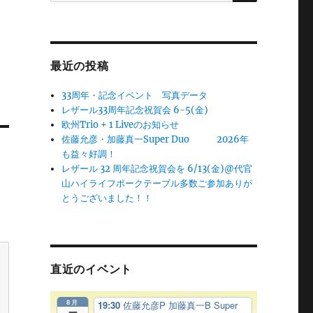
最近の投稿
33周年・記念イベント 写真データ
レザール33周年記念祝賀会 6-5(金)
欧州Trio + 1 Liveのお知らせ
佐藤允彦・加藤真一Super Duo 2026年
も益々好調！
レザール 32 周年記念祝賀会を 6/13(金)@代官
山ハイライフポークテーブル多数ご参加ありが
とうございました！！
直近のイベント
8月
19:30
佐藤允彦P 加藤真一B Super