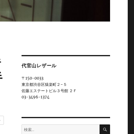
浩
代官山レザール
半
〒150-0033
東京都渋谷区猿楽町２−５
佐藤エステートビル３号館 ２Ｆ
03-3496-1374
ー
検
検
索
索: