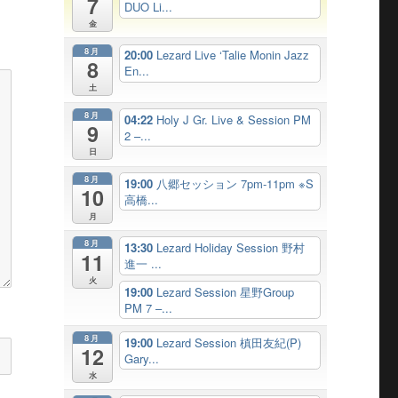
7
DUO Li...
金
8月
20:00
Lezard Live ‘Talie Monin Jazz
8
En...
土
8月
04:22
Holy J Gr. Live & Session PM
9
2 –...
日
8月
19:00
八郷セッション 7pm-11pm ※S
10
高橋...
月
8月
13:30
Lezard Holiday Session 野村
11
進一 ...
火
19:00
Lezard Session 星野Group
PM 7 –...
8月
19:00
Lezard Session 槙田友紀(P)
12
Gary...
水