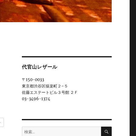
代官山レザール
〒150-0033
東京都渋谷区猿楽町２−５
佐藤エステートビル３号館 ２Ｆ
03-3496-1374
ー
検
検
索
索: