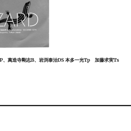
P、萬造寺剛志B、岩渕泰治DS 本多一光Tp 加藤求実Ts