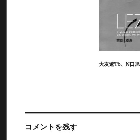
大友遼Tb、N口旭
コメントを残す