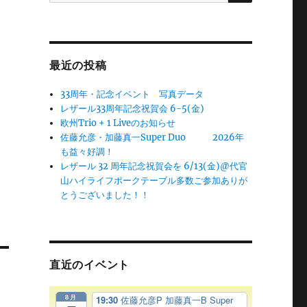
最近の投稿
33周年・記念イベント 写真データ
レザール33周年記念祝賀会 6-5(金)
欧州Trio + 1 Liveのお知らせ
佐藤允彦・加藤真一Super Duo 2026年
も益々好調！
レザール 32 周年記念祝賀会を 6/13(金)@代官
山ハイライフポークテーブル多数ご参加ありが
とうございました！！
直近のイベント
8月
19:30
佐藤允彦P 加藤真一B Super