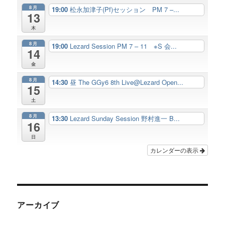
8月
19:00
松永加津子(Pf)セッション PM 7 –...
13
木
8月
19:00
Lezard Session PM 7 – 11 ※S 会...
14
金
8月
14:30
昼 The GGy6 8th Live@Lezard Open...
15
土
8月
13:30
Lezard Sunday Session 野村進一 B...
16
日
カレンダーの表示
アーカイブ