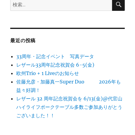
検
検
索
索:
最近の投稿
33周年・記念イベント 写真データ
レザール33周年記念祝賀会 6-5(金)
欧州Trio + 1 Liveのお知らせ
佐藤允彦・加藤真一Super Duo 2026年も
益々好調！
レザール 32 周年記念祝賀会を 6/13(金)@代官山
ハイライフポークテーブル多数ご参加ありがとう
ございました！！