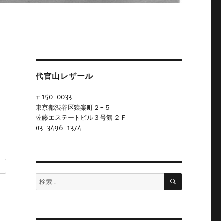
代官山レザール
〒150-0033
東京都渋谷区猿楽町２−５
佐藤エステートビル３号館 ２Ｆ
03-3496-1374
ー
検
検
索
索: