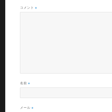
コメント
※
名前
※
メール
※