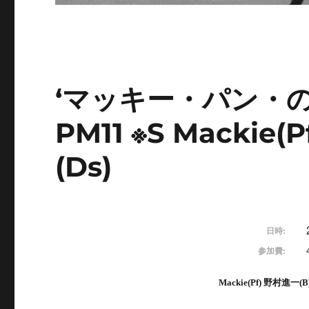
‘マッキー・パン・の
PM11 ※S Mackie
(Ds)
日時:
参加費:
Mackie(Pf)
野村進一
(B