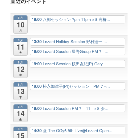
直近のイベント
8月
19:00
八郷セッション 7pm-11pm ※S 高橋...
10
月
8月
13:30
Lezard Holiday Session 野村進一 ...
11
19:00
Lezard Session 星野Group PM 7 –...
火
8月
19:00
Lezard Session 槙田友紀(P) Gary...
12
水
8月
19:00
松永加津子(Pf)セッション PM 7 –...
13
木
8月
19:00
Lezard Session PM 7 – 11 ※S 会...
14
金
8月
14:30
昼 The GGy6 8th Live@Lezard Open...
15