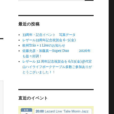
最近の投稿
33周年・記念イベント 写真データ
レザール33周年記念祝賀会 6-5(金)
欧州Trio + 1 Liveのお知らせ
佐藤允彦・加藤真一Super Duo 2026年
も益々好調！
レザール 32 周年記念祝賀会を 6/13(金)@代官
山ハイライフポークテーブル多数ご参加ありが
とうございました！！
直近のイベント
8月
20:00
Lezard Live ‘Talie Monin Jazz