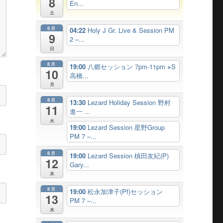
8
En...
土
8月
04:22
Holy J Gr. Live & Session PM
9
2 –...
日
8月
19:00
八郷セッション 7pm-11pm ※S
10
高橋...
月
8月
13:30
Lezard Holiday Session 野村
11
進一 ...
火
19:00
Lezard Session 星野Group
PM 7 –...
8月
19:00
Lezard Session 槙田友紀(P)
12
Gary...
水
8月
19:00
松永加津子(Pf)セッション
13
PM 7 –...
木