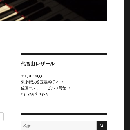
–
代官山レザール
〒150-0033
東京都渋谷区猿楽町２−５
佐藤エステートビル３号館 ２Ｆ
03-3496-1374
ー
検
検
索
索: