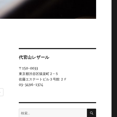
代官山レザール
〒150-0033
東京都渋谷区猿楽町２−５
佐藤エステートビル３号館 ２Ｆ
03-3496-1374
ー
検
検
索
索: