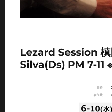
Lezard Session 
Silva(Ds) PM 7-11 
日時:
参加費: