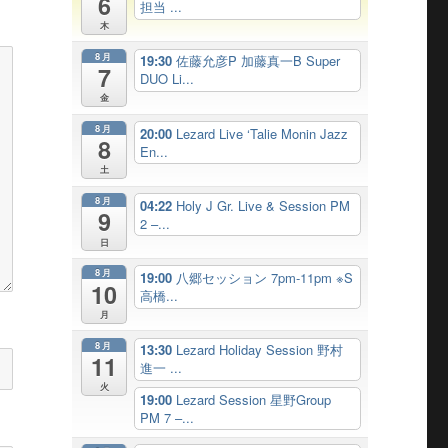
6
担当 ...
木
8月
19:30
佐藤允彦P 加藤真一B Super
7
DUO Li...
金
8月
20:00
Lezard Live ‘Talie Monin Jazz
8
En...
土
8月
04:22
Holy J Gr. Live & Session PM
9
2 –...
日
8月
19:00
八郷セッション 7pm-11pm ※S
10
高橋...
月
8月
13:30
Lezard Holiday Session 野村
11
進一 ...
火
19:00
Lezard Session 星野Group
PM 7 –...