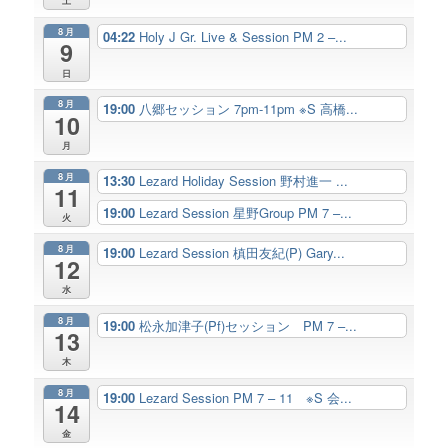
土
8月
04:22
Holy J Gr. Live & Session PM 2 –...
9
日
8月
19:00
八郷セッション 7pm-11pm ※S 高橋...
10
月
8月
13:30
Lezard Holiday Session 野村進一 ...
11
19:00
Lezard Session 星野Group PM 7 –...
火
8月
19:00
Lezard Session 槙田友紀(P) Gary...
12
水
8月
19:00
松永加津子(Pf)セッション PM 7 –...
13
木
8月
19:00
Lezard Session PM 7 – 11 ※S 会...
14
金