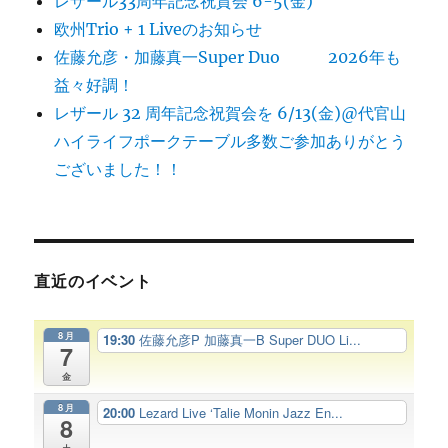
レザール33周年記念祝賀会 6-5(金)
欧州Trio + 1 Liveのお知らせ
佐藤允彦・加藤真一Super Duo 2026年も
益々好調！
レザール 32 周年記念祝賀会を 6/13(金)@代官山
ハイライフポークテーブル多数ご参加ありがとう
ございました！！
直近のイベント
8月
19:30
佐藤允彦P 加藤真一B Super DUO Li...
7
金
8月
20:00
Lezard Live ‘Talie Monin Jazz En...
8