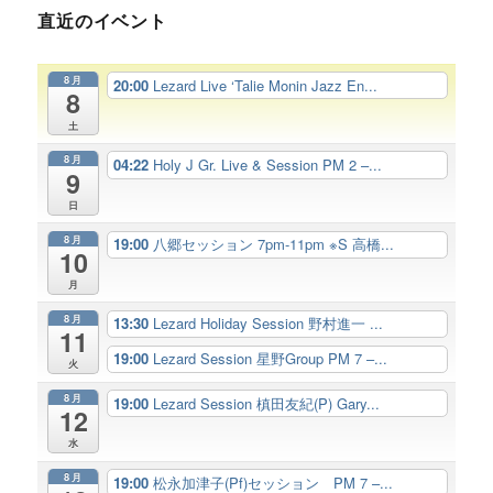
直近のイベント
8月
20:00
Lezard Live ‘Talie Monin Jazz En...
8
土
8月
04:22
Holy J Gr. Live & Session PM 2 –...
9
日
8月
19:00
八郷セッション 7pm-11pm ※S 高橋...
10
月
8月
13:30
Lezard Holiday Session 野村進一 ...
11
19:00
Lezard Session 星野Group PM 7 –...
火
8月
19:00
Lezard Session 槙田友紀(P) Gary...
12
水
8月
19:00
松永加津子(Pf)セッション PM 7 –...