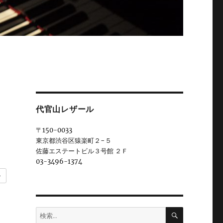
代官山レザール
〒150-0033
東京都渋谷区猿楽町２−５
佐藤エステートビル３号館 ２Ｆ
03-3496-1374
ー
検
検
索
索: