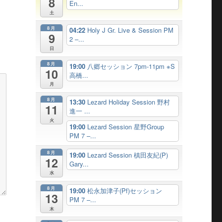
8
En...
土
8月
04:22
Holy J Gr. Live & Session PM
9
2 –...
日
8月
19:00
八郷セッション 7pm-11pm ※S
10
高橋...
月
8月
13:30
Lezard Holiday Session 野村
11
進一 ...
火
19:00
Lezard Session 星野Group
PM 7 –...
8月
19:00
Lezard Session 槙田友紀(P)
12
Gary...
水
8月
19:00
松永加津子(Pf)セッション
13
PM 7 –...
木