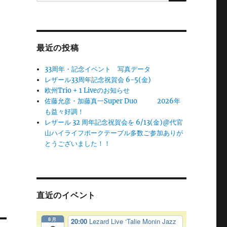
最近の投稿
33周年・記念イベント 写真データ
レザール33周年記念祝賀会 6-5(金)
欧州Trio + 1 Liveのお知らせ
佐藤允彦・加藤真一Super Duo 2026年
も益々好調！
レザール 32 周年記念祝賀会を 6/13(金)@代官
山ハイライフポークテーブル多数ご参加ありが
とうございました！！
直近のイベント
8月
20:00
Lezard Live ‘Talie Monin Jazz