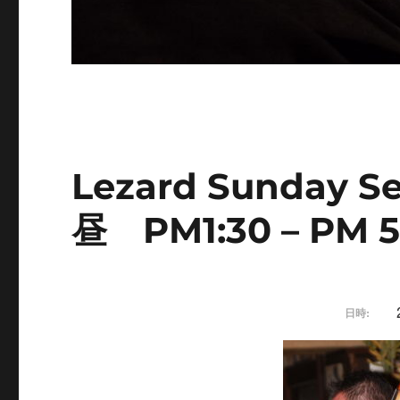
Lezard Sunday 
昼 PM1:30 – PM 5
日時: