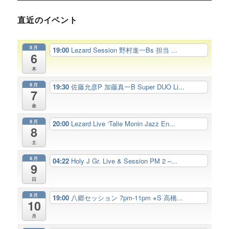
直近のイベント
8月
19:00
Lezard Session 野村進一Bs 担当 ...
6
木
8月
19:30
佐藤允彦P 加藤真一B Super DUO Li...
7
金
8月
20:00
Lezard Live ‘Talie Monin Jazz En...
8
土
8月
04:22
Holy J Gr. Live & Session PM 2 –...
9
日
8月
19:00
八郷セッション 7pm-11pm ※S 高橋...
10
月