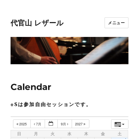
代官山 レザール
メニュー
Calendar
※Sは参加自由セッションです。
2025
7月
9月
2027
日
月
火
水
木
金
土