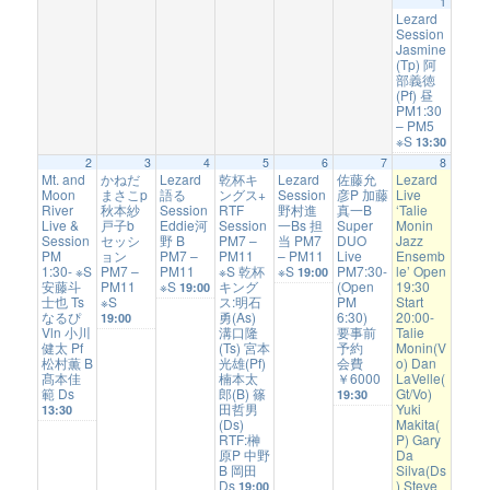
1
Lezard
Session
Jasmine
(Tp) 阿
部義徳
(Pf) 昼
PM1:30
– PM5
※S
13:30
2
3
4
5
6
7
8
Mt. and
かねだ
Lezard
乾杯キ
Lezard
佐藤允
Lezard
Moon
まさこp
語る
ングス+
Session
彦P 加藤
Live
River
秋本紗
Session
RTF
野村進
真一B
‘Talie
Live &
戸子b
Eddie河
Session
一Bs 担
Super
Monin
Session
セッシ
野 B
PM7 –
当 PM7
DUO
Jazz
PM
ョン
PM7 –
PM11
– PM11
Live
Ensemb
1:30- ※S
PM7 –
PM11
※S 乾杯
※S
PM7:30-
le’ Open
19:00
安藤斗
PM11
※S
キング
(Open
19:30
19:00
士也 Ts
※S
ス:明石
PM
Start
なるぴ
勇(As)
6:30)
20:00-
19:00
Vln 小川
溝口隆
要事前
Talie
健太 Pf
(Ts) 宮本
予約
Monin(V
松村薫 B
光雄(Pf)
会費
o) Dan
髙本佳
楠本太
￥6000
LaVelle(
範 Ds
郎(B) 篠
Gt/Vo)
19:30
田哲男
Yuki
13:30
(Ds)
Makita(
RTF:榊
P) Gary
原P 中野
Da
B 岡田
Silva(Ds
Ds
) Steve
19:00