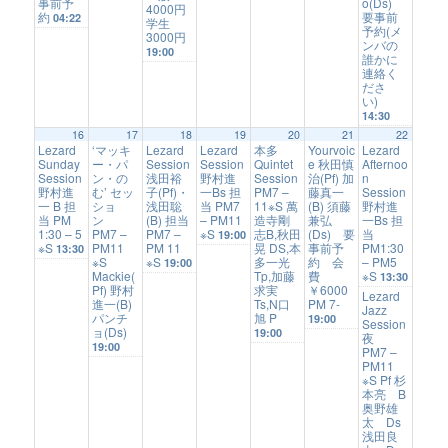
事前予
o(Ds)
4000円
約
要事前
04:22
学生
予約(メ
3000円
ンバの
19:00
誰かに
連絡く
ださ
い)
14:30
16
17
18
19
20
21
22
Lezard
‘マッキ
Lezard
Lezard
本多
Yourvoic
Lezard
Sunday
ー・パ
Session
Session
Quintet
e 秋田慎
Afternoo
Session
ン・の
浅田裕
野村進
Session
治(Pf) 加
n
野村進
む’ セッ
子(Pf)・
一Bs 担
PM7 –
藤真一
Session
一 B 担
ショ
浅田聡
当 PM7
11※S 萬
(B) 須藤
野村進
当 PM
ン
(B) 担当
– PM11
造寺剛
兼弘
一Bs 担
1:30 – 5
PM7 –
PM7 –
※S
志B,秋田
(Ds) 要
当
19:00
※S
PM11
PM 11
晃 DS,本
事前予
PM1:30
13:30
※S
※S
多一光
約 会
– PM5
19:00
Mackie(
Tp,加藤
費
※S
13:30
Pf) 野村
求実
￥6000
Lezard
進一(B)
Ts,N口
PM 7-
Jazz
パンチ
旭 P
19:00
Session
ョ(Ds)
19:00
夜
19:00
PM7 –
PM11
※S Pf 杉
本亮 B
奥野雄
太 Ds
浅田良