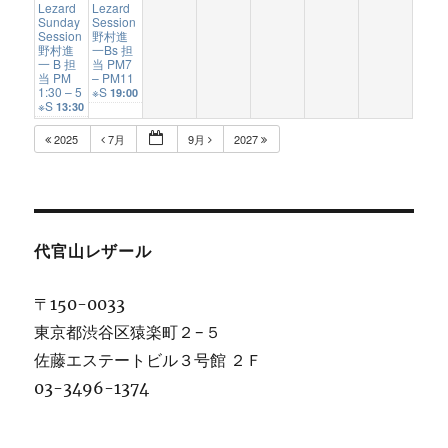
Lezard
Lezard
Sunday
Session
Session
野村進
野村進
一Bs 担
一 B 担
当 PM7
当 PM
– PM11
1:30 – 5
※S
19:00
※S
13:30
2025
7月
9月
2027
代官山レザール
〒150-0033
東京都渋谷区猿楽町２−５
佐藤エステートビル３号館 ２Ｆ
03-3496-1374