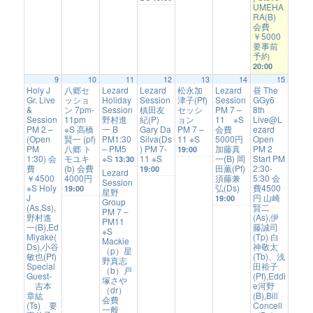
UMEHA
RA(B)
会費
￥5000
要事前
予約
20:00
9
10
11
12
13
14
15
Holy J
八郷セ
Lezard
Lezard
松永加
Lezard
昼 The
Gr. Live
ッショ
Holiday
Session
津子(Pf)
Session
GGy6
&
ン 7pm-
Session
槙田友
セッシ
PM 7 –
8th
Session
11pm
野村進
紀(P)
ョン
11 ※S
Live@L
PM 2 –
※S 高橋
一 B
Gary Da
PM 7 –
会費
ezard
(Open
賢一 (pf)
PM1:30
Silva(Ds
11 ※S
5000円
Open
PM
八郷 ト
– PM5
) PM 7-
加藤真
PM 2
19:00
1:30) 会
モユキ
※S
11 ※S
一(B) 岡
Start PM
13:30
費
(b) 会費
田薫(Pf)
2:30-
19:00
Lezard
￥4500
4000円
須藤兼
5:30 会
Session
※S Holy
弘(Ds)
費4500
19:00
星野
J
円 山崎
19:00
Group
(As,Ss),
賢二
PM 7 –
野村進
(As),伊
PM11
一(B),Ed
藤誠司
※S
Miyake(
(Tp) 白
Mackie
Ds),小谷
神敬太
（p）星
敏也(Pf)
(Tb)、浅
野真志
Special
田裕子
（b）戸
Guest-
(Pf),Eddi
塚さや
吉本
e河野
（dr）
章紘
(B),Bill
会費
(Ts) 要
Concell
一般