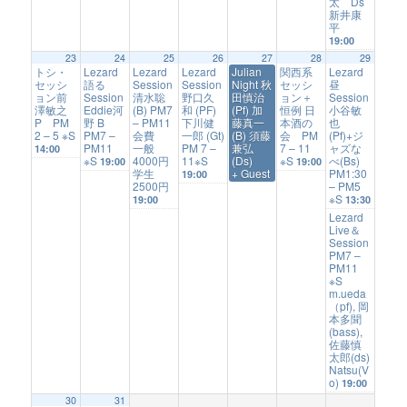
太 Ds
新井康
平
19:00
23
24
25
26
27
28
29
トシ・
Lezard
Lezard
Lezard
Julian
関西系
Lezard
セッシ
語る
Session
Session
Night 秋
セッシ
昼
ョン前
Session
清水聡
野口久
田慎治
ョン＋
Session
澤敏之
Eddie河
(B) PM7
和 (PF)
(Pf) 加
恒例 日
小谷敏
P PM
野 B
– PM11
下川健
藤真一
本酒の
也
2 – 5 ※S
PM7 –
会費
一郎 (Gt)
(B) 須藤
会 PM
(Pf)+ジ
PM11
一般
PM 7 –
兼弘
7 – 11
ャズな
14:00
※S
4000円
11※S
(Ds)
※S
べ(Bs)
19:00
19:00
学生
+ Guest
PM1:30
19:00
2500円
– PM5
※S
19:00
13:30
Lezard
Live＆
Session
PM7 –
PM11
※S
m.ueda
（pf), 岡
本多聞
(bass),
佐藤慎
太郎(ds)
Natsu(V
o)
19:00
30
31