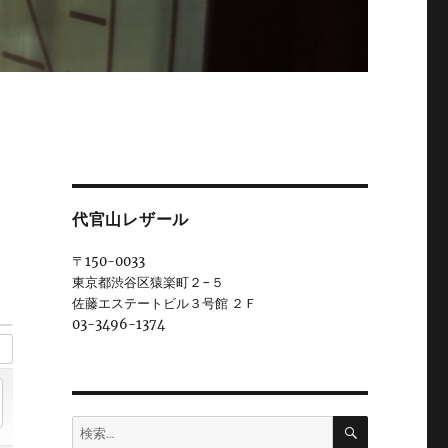
代官山レザール
〒150-0033
東京都渋谷区猿楽町２−５
佐藤エステートビル３号館 ２Ｆ
03-3496-1374
検
検
索
索: