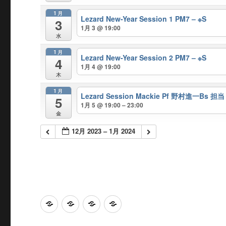
1月
Lezard New-Year Session 1 PM7 – ※S
3
1月 3 @ 19:00
水
1月
Lezard New-Year Session 2 PM7 – ※S
4
1月 4 @ 19:00
木
1月
Lezard Session Mackie Pf 野村進一Bs 担当
5
1月 5 @ 19:00 – 23:00
金
12月 2023 – 1月 2024
Home
Calendar
Access
感
染