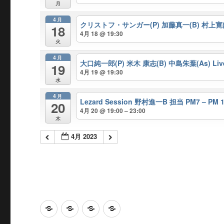
月
4月
クリストフ・サンガー(P) 加藤真一(B) 村上寛(ds) 
18
4月 18 @ 19:30
火
4月
大口純一郎(P) 米木 康志(B) 中島朱葉(As) Live O
19
4月 19 @ 19:30
水
4月
Lezard Session 野村進一B 担当 PM7 – PM 1
20
4月 20 @ 19:00 – 23:00
木
4月 2023
Home
Calendar
Access
感
染