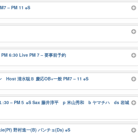
7 – PM 11 ※S
PM 6:30 Live PM 7 – 要事前予約
t 清水聡Ｂ 慶応OB+一般 PM7 – 11 ※S
on PM１:30 – PM５ ※S Sax 藤井淳平 p 米山秀和 b ヤマチハ ds 岩城
(Pf) 野村進一(B) パンチョ(Ds) ※S