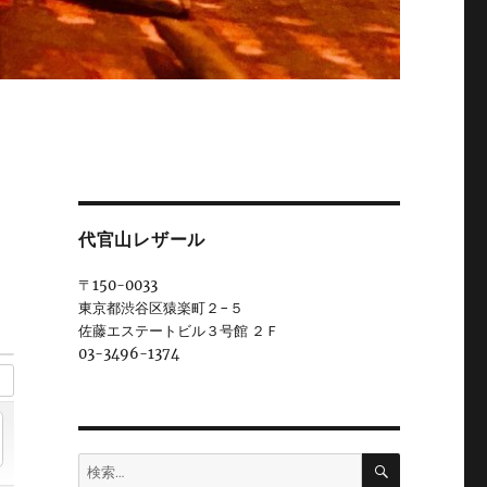
代官山レザール
〒150-0033
東京都渋谷区猿楽町２−５
佐藤エステートビル３号館 ２Ｆ
03-3496-1374
検
検
索
索: