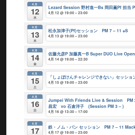
4月
Lezard Session 野村進一Bs 岡田薫Pf 担当 PM
12
4月 12 @ 19:00 – 23:00
水
4月
松永加津子(Pf)セッション PM 7 – 11 ※S
13
4月 13 @ 19:00 – 23:00
木
4月
佐藤允彦P 加藤真一B Super DUO Live Open 
14
4月 14 @ 19:00 – 22:30
金
4月
「しょぼけんチャレンジできない」セッション Hos
15
4月 15 @ 19:00 – 23:00
土
4月
Jumpei With Friends Live & Sessi
16
昌宏 vo 石倉洋子 (Session PM 3 – )
日
4月 16 @ 13:30 – 17:00
4月
鉄・ノム・パン セッション PM 7 – 11 Mackie
17
4月 17 @ 19:00 – 23:00