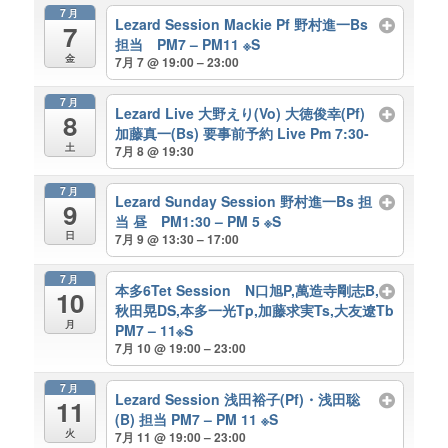
7月
Lezard Session Mackie Pf 野村進一Bs
7
担当 PM7 – PM11 ※S
金
7月 7 @ 19:00 – 23:00
7月
Lezard Live 大野えり(Vo) 大徳俊幸(Pf)
8
加藤真一(Bs) 要事前予約 Live Pm 7:30-
土
7月 8 @ 19:30
7月
Lezard Sunday Session 野村進一Bs 担
9
当 昼 PM1:30 – PM 5 ※S
日
7月 9 @ 13:30 – 17:00
7月
本多6Tet Session N口旭P,萬造寺剛志B,
10
秋田晃DS,本多一光Tp,加藤求実Ts,大友遼Tb
月
PM7 – 11※S
7月 10 @ 19:00 – 23:00
7月
Lezard Session 浅田裕子(Pf)・浅田聡
11
(B) 担当 PM7 – PM 11 ※S
火
7月 11 @ 19:00 – 23:00