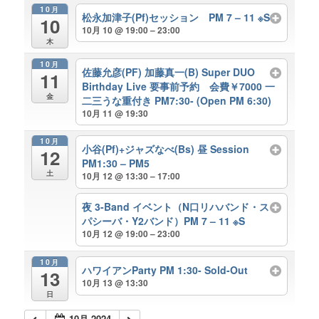
10月
松永加津子(Pf)セッション PM 7 – 11 ※S
10
10月 10 @ 19:00 – 23:00
木
10月
佐藤允彦(PF) 加藤真一(B) Super DUO
11
Birthday Live 要事前予約 会費￥7000 一
金
二三うな重付き PM7:30- (Open PM 6:30)
10月 11 @ 19:30
10月
小谷(Pf)+ジャズなべ(Bs) 昼 Session
12
PM1:30 – PM5
土
10月 12 @ 13:30 – 17:00
夜 3-Band イベント（N口リハバンド・ス
パシーバ・Y2バンド）PM 7 – 11 ※S
10月 12 @ 19:00 – 23:00
10月
ハワイアンParty PM 1:30- Sold-Out
13
10月 13 @ 13:30
日
10月 2024