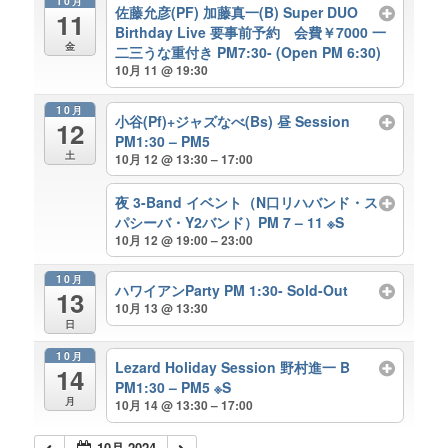
10月
佐藤允彦(PF) 加藤真一(B) Super DUO
11
Birthday Live 要事前予約 会費￥7000 一
金
二三うな重付き PM7:30- (Open PM 6:30)
10月 11 @ 19:30
10月
小谷(Pf)+ジャズなべ(Bs) 昼 Session
12
PM1:30 – PM5
土
10月 12 @ 13:30 – 17:00
夜 3-Band イベント（N口リハバンド・ス
パシーバ・Y2バンド）PM 7 – 11 ※S
10月 12 @ 19:00 – 23:00
10月
ハワイアンParty PM 1:30- Sold-Out
13
10月 13 @ 13:30
日
10月
Lezard Holiday Session 野村進一 B
14
PM1:30 – PM5 ※S
月
10月 14 @ 13:30 – 17:00
10月 2024