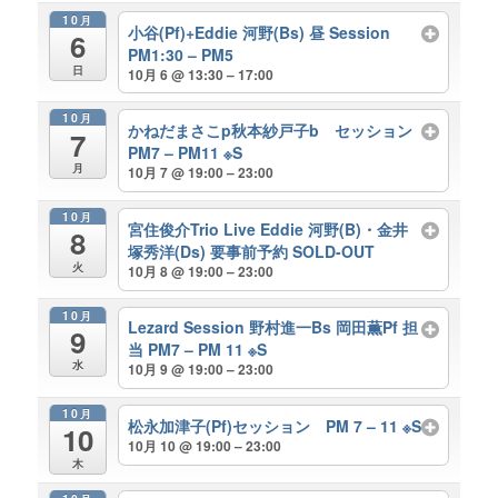
10月
小谷(Pf)+Eddie 河野(Bs) 昼 Session
6
PM1:30 – PM5
日
10月 6 @ 13:30 – 17:00
10月
かねだまさこp秋本紗戸子b セッション
7
PM7 – PM11 ※S
月
10月 7 @ 19:00 – 23:00
10月
宮住俊介Trio Live Eddie 河野(B)・金井
8
塚秀洋(Ds) 要事前予約 SOLD-OUT
火
10月 8 @ 19:00 – 23:00
10月
Lezard Session 野村進一Bs 岡田薫Pf 担
9
当 PM7 – PM 11 ※S
水
10月 9 @ 19:00 – 23:00
10月
松永加津子(Pf)セッション PM 7 – 11 ※S
10
10月 10 @ 19:00 – 23:00
木