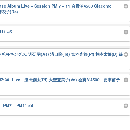
ase Album Live + Session PM 7 – 11 会費￥4500 Giacomo
峯麻衣子(Ds)
M11 ※S
 ※S 乾杯キングス:明石 勇(As) 溝口隆(Ts) 宮本光雄(Pf) 楠本太郎(B) 篠
n PM7:30- Live 瀬田創太(Pf) 大聖登美子(Vo) 会費￥4500 要事前予
 PM7 – PM11 ※S