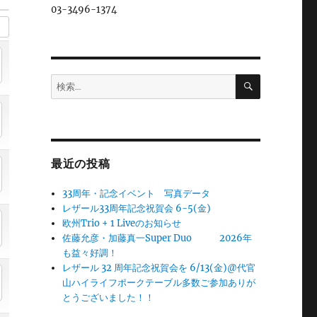
03-3496-1374
検
検
索
索:
最近の投稿
33周年・記念イベント 写真データ
レザール33周年記念祝賀会 6-5(金)
欧州Trio + 1 Liveのお知らせ
佐藤允彦・加藤真一Super Duo 2026年
も益々好調！
レザール 32 周年記念祝賀会を 6/13(金)@代官
山ハイライフポークテーブル多数ご参加ありが
とうございました！！