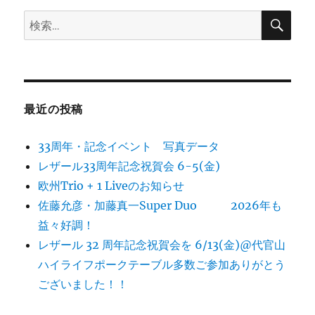
検
検
索
索:
最近の投稿
33周年・記念イベント 写真データ
レザール33周年記念祝賀会 6-5(金)
欧州Trio + 1 Liveのお知らせ
佐藤允彦・加藤真一Super Duo 2026年も
益々好調！
レザール 32 周年記念祝賀会を 6/13(金)@代官山
ハイライフポークテーブル多数ご参加ありがとう
ございました！！