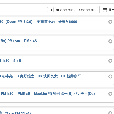
日
すべて閉じる
すべて開く
:30- (Open PM 6:30) 要事前予約 会費￥6000
s) PM1:30 – PM5 ※S
1:30 – 5 ※S
11 ※S Pf 杉本亮 B 奥野雄太 Ds 浅田良太 Ds 新井康平
30 – PM5 ※S Mackie(Pf) 野村進一(B) パンチョ(Ds)
 PM7 – PM 11 ※S