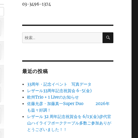
03-3496-1374
検
検
索
索:
最近の投稿
33周年・記念イベント 写真データ
レザール33周年記念祝賀会 6-5(金)
欧州Trio + 1 Liveのお知らせ
佐藤允彦・加藤真一Super Duo 2026年
も益々好調！
レザール 32 周年記念祝賀会を 6/13(金)@代官
山ハイライフポークテーブル多数ご参加ありが
とうございました！！