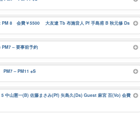
0 Start PM 8 会費￥5500 大友遼 Tb 布施音人 Pf 手島甫 B 秋元修 Ds
 PM7 – 要事前予約
 PM7 – PM11 ※S
– 5 中山憲一(B) 佐藤まさみ(Pf) 矢島久(Ds) Guest 麻宮 百(Vo) 会費