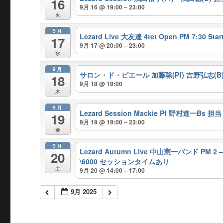
16
9月 16 @ 19:00 – 23:00
火
9月
Lezard Live 大友遼 4tet Open PM 7:3
17
9月 17 @ 20:00 – 23:00
水
9月
サロン・ド・ピエール 加藤聡(Pf) 吉野弘志(B)
18
9月 18 @ 19:00
木
9月
Lezard Session Mackie Pf 野村進一Bs 担当
19
9月 19 @ 19:00 – 23:00
金
9月
Lezard Autumn Live 中山憲一バンド PM 2 
20
\6000 セッションタイムあり
土
9月 20 @ 14:00 – 17:00
9月 2025