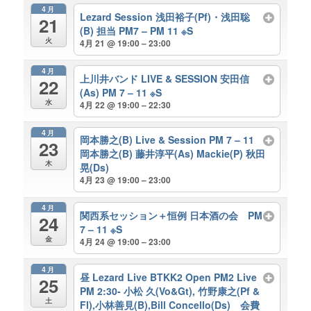
4月
Lezard Session 浅田裕子(Pf)・浅田聡
21
(B) 担当 PM7 – PM 11 ※S
火
4月 21 @ 19:00 – 23:00
4月
上川井バンド LIVE & SESSION 安田信
22
(As) PM 7 – 11 ※S
水
4月 22 @ 19:00 – 22:30
4月
岡本勝之(B) Live & Session PM 7 – 11
23
岡本勝之(B) 藤井淳平(As) Mackie(P) 秋田
木
晃(Ds)
4月 23 @ 19:00 – 23:00
4月
関西系セッション＋恒例 日本酒の会 PM
24
7 – 11 ※S
金
4月 24 @ 19:00 – 23:00
4月
昼 Lezard Live BTKK2 Open PM2 Live
25
PM 2:30- 小松 久(Vo&Gt), 竹野康之(Pf &
土
Fl),小林善見(B),Bill Concello(Ds) 会費