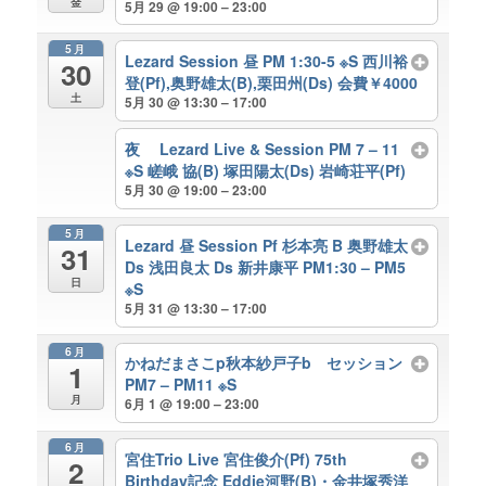
金
5月 29 @ 19:00 – 23:00
5月
Lezard Session 昼 PM 1:30-5 ※S 西川裕
30
登(Pf),奥野雄太(B),栗田州(Ds) 会費￥4000
土
5月 30 @ 13:30 – 17:00
夜 Lezard Live & Session PM 7 – 11
※S 嵯峨 協(B) 塚田陽太(Ds) 岩崎荘平(Pf)
5月 30 @ 19:00 – 23:00
5月
Lezard 昼 Session Pf 杉本亮 B 奥野雄太
31
Ds 浅田良太 Ds 新井康平 PM1:30 – PM5
日
※S
5月 31 @ 13:30 – 17:00
6月
かねだまさこp秋本紗戸子b セッション
1
PM7 – PM11 ※S
月
6月 1 @ 19:00 – 23:00
6月
宮住Trio Live 宮住俊介(Pf) 75th
2
Birthday記念 Eddie河野(B)・金井塚秀洋