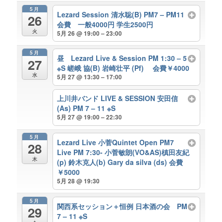
5月
Lezard Session 清水聡(B) PM7 – PM11
26
会費 一般4000円 学生2500円
火
5月 26 @ 19:00 – 23:00
5月
昼 Lezard Live & Session PM 1:30 – 5
27
※S 嵯峨 協(B) 岩崎壮平 (Pf) 会費￥4000
水
5月 27 @ 13:30 – 17:00
上川井バンド LIVE & SESSION 安田信
(As) PM 7 – 11 ※S
5月 27 @ 19:00 – 22:30
5月
Lezard Live 小菅Quintet Open PM7
28
Live PM 7:30- 小菅敏朗(VO&AS)槙田友紀
木
(p) 鈴木克人(b) Gary da silva (ds) 会費
￥5000
5月 28 @ 19:30
5月
関西系セッション＋恒例 日本酒の会 PM
29
7 – 11 ※S