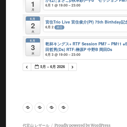
かねだまさこp秋本紗戸子b セッション PM7 
1
6月 1 @ 19:00 – 23:00
月
6月
宮住Trio Live 宮住俊介(Pf) 75th Birthd
2
6月 2
終日
火
6月
乾杯キングス+ RTF Session PM7 – PM11
3
田哲男(Ds) RTF:榊原P 中野B 岡田Ds
水
6月 3 @ 19:00 – 23:00
5月 – 6月 2026
Home
Calendar
Access
感
染
対
代官山 レザール
Proudly powered by WordPress