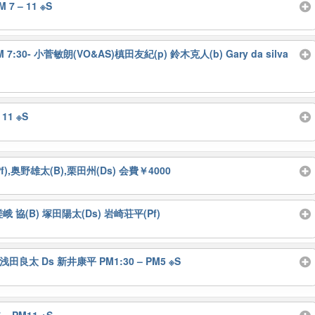
7 – 11 ※S
 PM 7:30- 小菅敏朗(VO&AS)槙田友紀(p) 鈴木克人(b) Gary da silva
1 ※S
登(Pf),奥野雄太(B),栗田州(Ds) 会費￥4000
※S 嵯峨 協(B) 塚田陽太(Ds) 岩崎荘平(Pf)
Ds 浅田良太 Ds 新井康平 PM1:30 – PM5 ※S