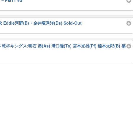
– PM11 ※S
ay記念 Eddie河野(B)・金井塚秀洋(Ds) Sold-Out
 ※S 乾杯キングス:明石 勇(As) 溝口隆(Ts) 宮本光雄(Pf) 楠本太郎(B) 篠