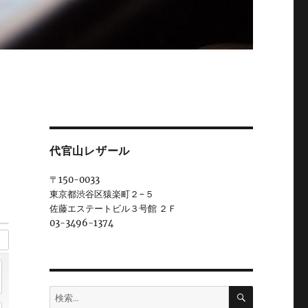
代官山レザール
〒150-0033
東京都渋谷区猿楽町２−５
佐藤エステートビル３号館 ２Ｆ
03-3496-1374
検
検
索
索: