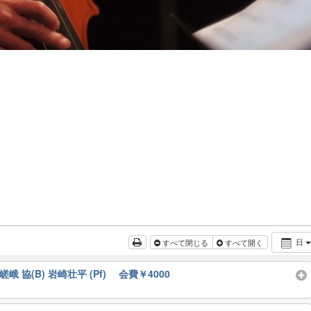
日
すべて閉じる
すべて開く
5 ※S 嵯峨 協(B) 岩崎壮平 (Pf) 会費￥4000