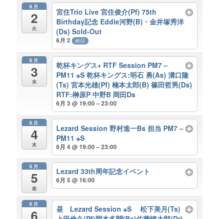
6月
宮住Trio Live 宮住俊介(Pf) 75th
2
Birthday記念 Eddie河野(B)・金井塚秀洋
火
(Ds) Sold-Out
6月 2
終日
6月
乾杯キングス+ RTF Session PM7 –
3
PM11 ※S 乾杯キングス:明石 勇(As) 溝口隆
水
(Ts) 宮本光雄(Pf) 楠本太郎(B) 篠田哲男(Ds)
RTF:榊原P 中野B 岡田Ds
6月 3 @ 19:00 – 23:00
6月
Lezard Session 野村進一Bs 担当 PM7 –
4
PM11 ※S
木
6月 4 @ 19:00 – 23:00
6月
Lezard 33th周年記念イベント
5
6月 5 @ 16:00
金
6月
昼 Lezard Session ※S 松下美月(Ts)
6
上田倫久(Pf)岡本多聞(Ba)佐藤慎太郎(Dr)