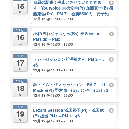
台風の影響で中止とさせていただきま
15
す Yourvoice 大徳俊幸(Pf) 加藤真一(B) 須
金
藤兼弘(Ds） PM 7 – 会費5500円 要予約
12月 15 @ 19:00 – 23:00
12月
小谷(Pf)+ジャズなべ(Bs) 昼 Session
16
PM1:30 – PM5
土
12月 16 @ 13:30 – 17:00
12月
トシ・セッション前澤敏之P PM 2 – 5
17
※S
日
12月 17 @ 14:00 – 18:00
12月
鉄・ノム・パン セッション PM 7 – 11
18
Mackie(Pf) 野村進一(B) パンチョ(Ds) ※S
月
12月 18 @ 19:00 – 23:00
12月
Lezard Session 浅田裕子(Pf)・浅田聡
19
(B) 担当 PM7 – PM 11 ※S
火
12月 19 @ 19:00 – 23:00