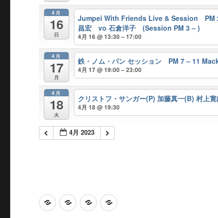
4月
Jumpei With Friends Live & Sessi
16
昌宏 vo 石倉洋子 (Session PM 3 – )
日
4月 16 @ 13:30 – 17:00
4月
鉄・ノム・パン セッション PM 7 – 11 Mackie
17
4月 17 @ 19:00 – 23:00
月
4月
クリストフ・サンガー(P) 加藤真一(B) 村上寛(ds) 
18
4月 18 @ 19:30
火
4月 2023
Home
Calendar
Access
感
染