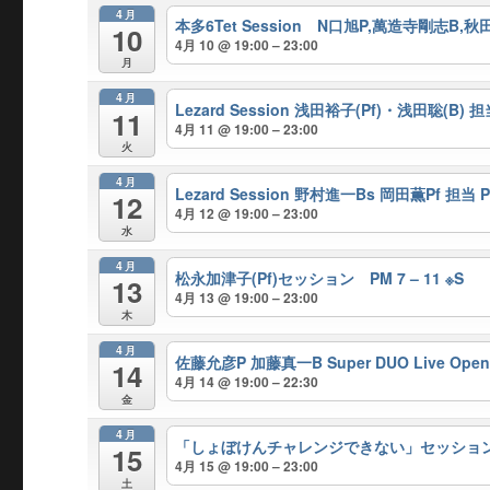
4月
本多6Tet Session N口旭P,萬造寺剛志B,秋
10
4月 10 @ 19:00 – 23:00
月
4月
Lezard Session 浅田裕子(Pf)・浅田聡(B) 担当
11
4月 11 @ 19:00 – 23:00
火
4月
Lezard Session 野村進一Bs 岡田薫Pf 担当 PM
12
4月 12 @ 19:00 – 23:00
水
4月
松永加津子(Pf)セッション PM 7 – 11 ※S
13
4月 13 @ 19:00 – 23:00
木
4月
佐藤允彦P 加藤真一B Super DUO Live Open 
14
4月 14 @ 19:00 – 22:30
金
4月
「しょぼけんチャレンジできない」セッション Hos
15
4月 15 @ 19:00 – 23:00
土