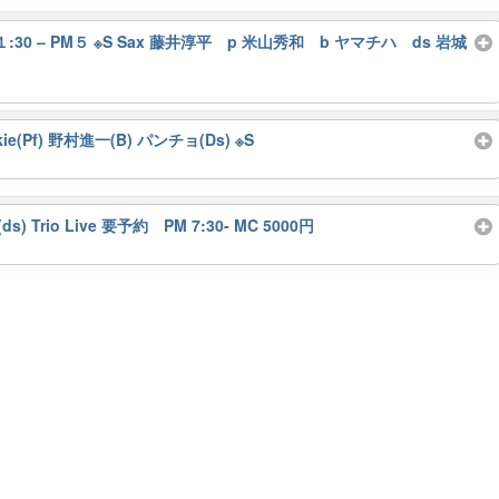
on PM１:30 – PM５ ※S Sax 藤井淳平 p 米山秀和 b ヤマチハ ds 岩城
(Pf) 野村進一(B) パンチョ(Ds) ※S
Trio Live 要予約 PM 7:30- MC 5000円