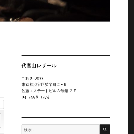
代官山レザール
〒150-0033
東京都渋谷区猿楽町２−５
佐藤エステートビル３号館 ２Ｆ
03-3496-1374
検
検
索
索: