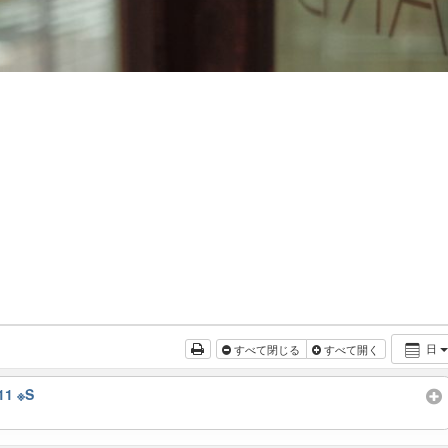
日
すべて閉じる
すべて開く
11 ※S