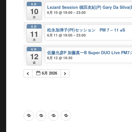
6月
Lezard Session 槙田友紀(P) Gary Da Silva(
10
6月 10 @ 19:00 – 23:00
水
6月
松永加津子(Pf)セッション PM 7 – 11 ※S
11
6月 11 @ 19:00 – 23:00
木
6月
佐藤允彦P 加藤真一B Super DUO Live PM7
12
6月 12 @ 19:30
金
6月 2026
Home
Calendar
Access
感
染
対