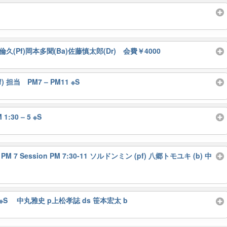
上田倫久(Pf)岡本多聞(Ba)佐藤慎太郎(Dr) 会費￥4000
Pf) 担当 PM7 – PM11 ※S
1:30 – 5 ※S
PM 7 Session PM 7:30-11 ソルドンミン (pf) 八郷トモユキ (b) 中
M11 ※S 中丸雅史 p上松孝誌 ds 笹本宏太 b