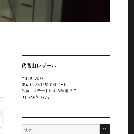
代官山レザール
〒150-0033
東京都渋谷区猿楽町２−５
佐藤エステートビル３号館 ２Ｆ
03-3496-1374
検
検
索
索: