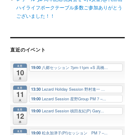
ハイライフポークテーブル多数ご参加ありがとう
ございました！！
直近のイベント
8月
19:00
八郷セッション 7pm-11pm ※S 高橋...
10
月
8月
13:30
Lezard Holiday Session 野村進一 ...
11
19:00
Lezard Session 星野Group PM 7 –...
火
8月
19:00
Lezard Session 槙田友紀(P) Gary...
12
水
8月
19:00
松永加津子(Pf)セッション PM 7 –...