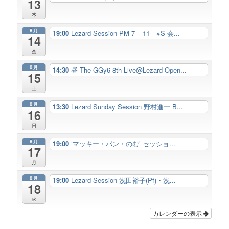
13
木
8月
19:00
Lezard Session PM 7 – 11 ※S 会...
14
金
8月
14:30
昼 The GGy6 8th Live@Lezard Open...
15
土
8月
13:30
Lezard Sunday Session 野村進一 B...
16
日
8月
19:00
‘マッキー・パン・のむ’ セッショ...
17
月
8月
19:00
Lezard Session 浅田裕子(Pf)・浅...
18
火
カレンダーの表示