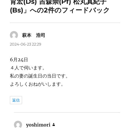
育宏(Ds) 吉森崇(Pf) 松丸真紀子
(Bs)」への2件のフィードバック
萩本 浩司
よ
り:
2024-06-23 22:29
6月24日
４人で伺います。
私の妻の誕生日の当日です。
よろしくおねがいします。
返信
yoshimori
よ