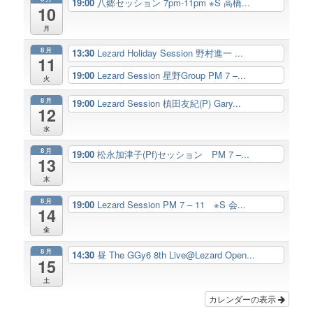
19:00
八郷セッション 7pm-11pm ※S 高橋...
10
月
8月
13:30
Lezard Holiday Session 野村進一 ...
11
19:00
Lezard Session 星野Group PM 7 –...
火
8月
19:00
Lezard Session 槙田友紀(P) Gary...
12
水
8月
19:00
松永加津子(Pf)セッション PM 7 –...
13
木
8月
19:00
Lezard Session PM 7 – 11 ※S 会...
14
金
8月
14:30
昼 The GGy6 8th Live@Lezard Open...
15
土
カレンダーの表示