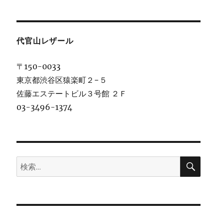
代官山レザール
〒150-0033
東京都渋谷区猿楽町２−５
佐藤エステートビル３号館 ２Ｆ
03-3496-1374
検
検
索
索: