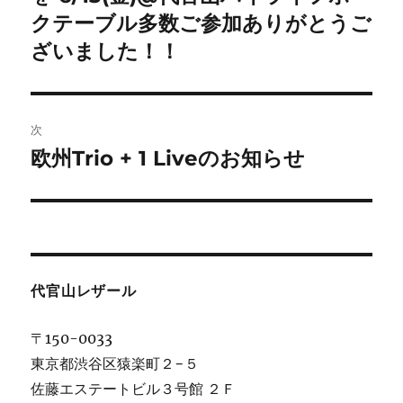
投
クテーブル多数ご参加ありがとうご
ビ
稿:
ざいました！！
ゲ
ー
次
シ
欧州Trio + 1 Liveのお知らせ
次
ョ
の
投
ン
稿:
代官山レザール
〒150-0033
東京都渋谷区猿楽町２−５
佐藤エステートビル３号館 ２Ｆ