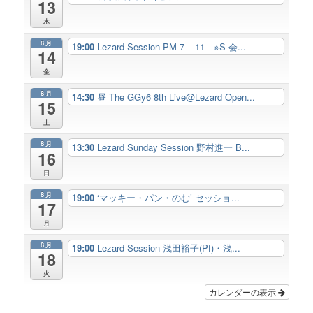
13
木
8月
19:00
Lezard Session PM 7 – 11 ※S 会...
14
金
8月
14:30
昼 The GGy6 8th Live@Lezard Open...
15
土
8月
13:30
Lezard Sunday Session 野村進一 B...
16
日
8月
19:00
‘マッキー・パン・のむ’ セッショ...
17
月
8月
19:00
Lezard Session 浅田裕子(Pf)・浅...
18
火
カレンダーの表示