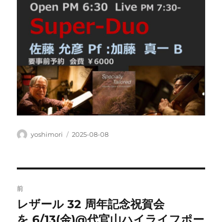
投
投
yoshimori
2025-08-08
稿
稿
者
日:
投
前
稿
レザール 32 周年記念祝賀会
前
の
を 6/13(金)@代官山ハイライフポー
ナ