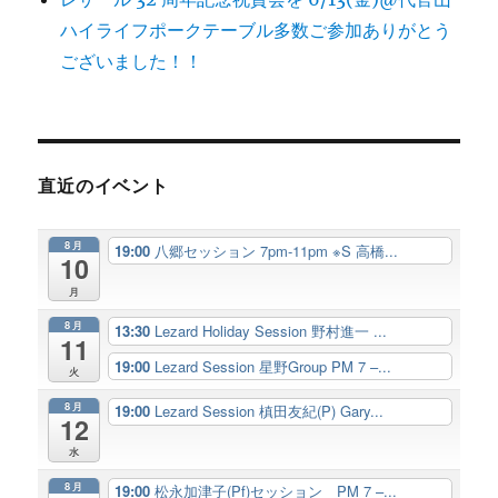
ハイライフポークテーブル多数ご参加ありがとう
ございました！！
直近のイベント
8月
19:00
八郷セッション 7pm-11pm ※S 高橋...
10
月
8月
13:30
Lezard Holiday Session 野村進一 ...
11
19:00
Lezard Session 星野Group PM 7 –...
火
8月
19:00
Lezard Session 槙田友紀(P) Gary...
12
水
8月
19:00
松永加津子(Pf)セッション PM 7 –...